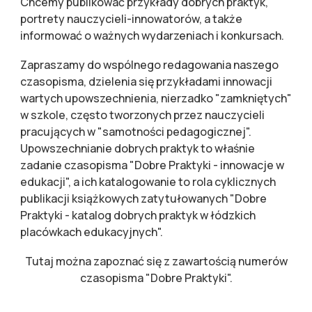
Chcemy publikować przykłady dobrych praktyk,
portrety nauczycieli-innowatorów, a także
informować o ważnych wydarzeniach i konkursach.
Zapraszamy do wspólnego redagowania naszego
czasopisma, dzielenia się przykładami innowacji
wartych upowszechnienia, nierzadko "zamkniętych"
w szkole, często tworzonych przez nauczycieli
pracujących w "samotności pedagogicznej".
Upowszechnianie dobrych praktyk to właśnie
zadanie czasopisma "Dobre Praktyki - innowacje w
edukacji", a ich katalogowanie to rola cyklicznych
publikacji książkowych zatytułowanych "Dobre
Praktyki - katalog dobrych praktyk w łódzkich
placówkach edukacyjnych".
Tutaj można zapoznać się z zawartością numerów
czasopisma "Dobre Praktyki".