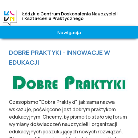
Łódzkie Centrum Doskonalenia Nauczycieli
i Kształcenia Praktycznego
Nawigacja
Wielkość
Kontrast
czcionki
|
Wysoki
Jesteś tutaj
DOBRE PRAKTYKI - INNOWACJE W
A
A
A
Normalny
EDUKACJI
Czasopismo "Dobre Praktyki", jak sama nazwa
wskazuje, poświęcone jest dobrym praktykom
edukacyjnym. Chcemy, by pismo to stało się forum
wymiany doświadczeń nauczycieli i organizacji
edukacyjnych poszukujących nowych rozwiązań.