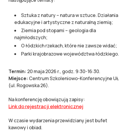
Sztuka z natury – natura w sztuce. Działania
edukacyjne i artystyczne z naturalną ziemią;
Ziemia pod stopami – geologia dla
najmłodszych;
O łódzkich rzekach, które nie zawsze widać;
Parki krajobrazowe województwa łódzkiego.
Termin:
20 maja 2026 r., godz. 9:30-16:30.
Miejsce:
Centrum Szkoleniowo-Konferencyjne UŁ
(ul. Rogowska 26).
Na konferencję obowiązują zapisy:
Link do rejestracji elektronicznej
W czasie wydarzenia przewidziany jest bufet
kawowy i obiad.